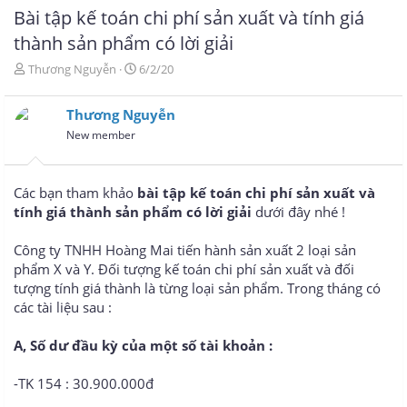
Bài tập kế toán chi phí sản xuất và tính giá
thành sản phẩm có lời giải
T
N
Thương Nguyễn
6/2/20
h
g
r
à
Thương Nguyễn
e
y
a
g
New member
d
ử
s
i
t
Các bạn tham khảo
bài tập kế toán chi phí sản xuất và
a
tính giá thành sản phẩm có lời giải
dưới đây nhé !
r
t
e
Công ty TNHH Hoàng Mai tiến hành sản xuất 2 loại sản
r
phẩm X và Y. Đối tượng kế toán chi phí sản xuất và đối
tượng tính giá thành là từng loại sản phẩm. Trong tháng có
các tài liệu sau :
A, Số dư đầu kỳ của một số tài khoản :
-TK 154 : 30.900.000đ