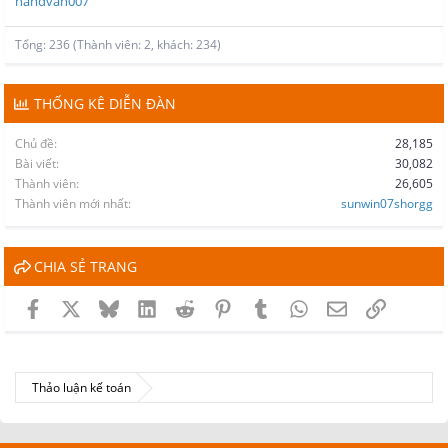
handvan007
Tổng: 236 (Thành viên: 2, khách: 234)
THỐNG KÊ DIỄN ĐÀN
Chủ đề
28,185
Bài viết
30,082
Thành viên
26,605
Thành viên mới nhất
sunwin07shorgg
CHIA SẺ TRANG
Facebook
X
Bluesky
LinkedIn
Reddit
Pinterest
Tumblr
WhatsApp
Email
Link
Thảo luận kế toán