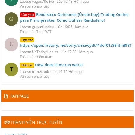
Latest: vegas79elive
Lúc 19:43 Hôm qua
Văn bản pháp luật
Rendistero Opiniones-{Únete hoy}-Trading Online
Cần giúp
G
para Principiantes: Cómo Utilizar Rendistero!
Latest: guvenfundex
Lúc 19:06 Hôm qua
Thảo luận Thuế VAT
Hợp tác
U
https://open.firstory.me/story/cmsiwydt41dof01z88htm8f81
Latest: UsTodayHealth
Lúc 17:23 Hôm qua
Thảo luận kiểm toán
How does Slimarax work?
Hợp tác
T
Latest: trimexauk
Lúc 16:45 Hôm qua
Văn bản pháp luật
FANPAGE
THÀNH VIÊN TRỰC TUYẾN