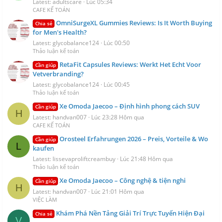
Latest: adultscare
Lúc 05:34
CAFE KẾ TOÁN
OmniSurgeXL Gummies Reviews: Is It Worth Buying
Chia sẻ
for Men's Health?
Latest: glycobalance124
Lúc 00:50
Thảo luận kế toán
RetaFit Capsules Reviews: Werkt Het Echt Voor
Cần giúp
Vetverbranding?
Latest: glycobalance124
Lúc 00:45
Thảo luận kế toán
Xe Omoda Jaecoo – Định hình phong cách SUV
Cần giúp
H
Latest: handvan007
Lúc 23:28 Hôm qua
CAFE KẾ TOÁN
Orosteel Erfahrungen 2026 – Preis, Vorteile & Wo
Cần giúp
L
kaufen
Latest: lissevaproliftcreambuy
Lúc 21:48 Hôm qua
Thảo luận kế toán
Xe Omoda Jaecoo – Công nghệ & tiện nghi
Cần giúp
H
Latest: handvan007
Lúc 21:01 Hôm qua
VIỆC LÀM
Khám Phá Nền Tảng Giải Trí Trực Tuyến Hiện Đại
Chia sẻ
V