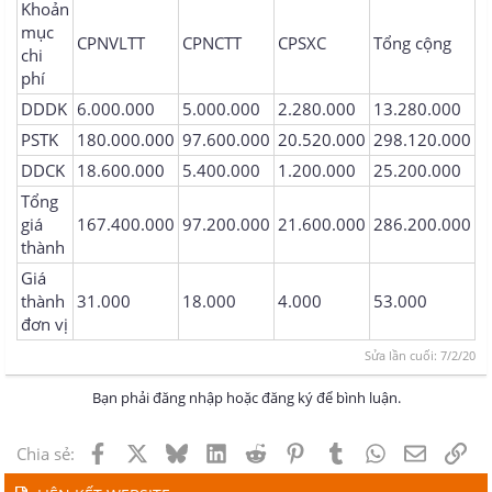
Khoản
mục
CPNVLTT
CPNCTT
CPSXC
Tổng cộng
chi
phí
DDDK
6.000.000
5.000.000
2.280.000
13.280.000
PSTK
180.000.000
97.600.000
20.520.000
298.120.000
DDCK
18.600.000
5.400.000
1.200.000
25.200.000
Tổng
giá
167.400.000
97.200.000
21.600.000
286.200.000
thành
Giá
thành
31.000
18.000
4.000
53.000
đơn vị
Sửa lần cuối:
7/2/20
Bạn phải đăng nhập hoặc đăng ký để bình luận.
Facebook
X
Bluesky
LinkedIn
Reddit
Pinterest
Tumblr
WhatsApp
Email
Lin
Chia sẻ: