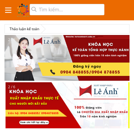
Thảo luận kế toán
2 / 6
2 / 6