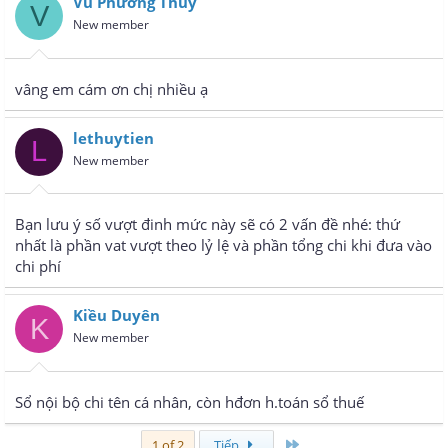
Vũ Phương Thúy
V
New member
vâng em cám ơn chị nhiều ạ
lethuytien
L
New member
Bạn lưu ý số vượt đinh mức này sẽ có 2 vấn đề nhé: thứ
nhất là phần vat vượt theo lỷ lệ và phần tổng chi khi đưa vào
chi phí
Kiều Duyên
K
New member
Sổ nội bộ chi tên cá nhân, còn hđơn h.toán sổ thuế
Last
1 of 2
Tiếp