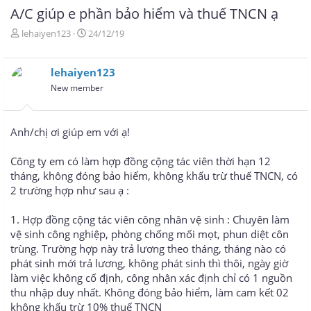
A/C giúp e phần bảo hiểm và thuế TNCN ạ
T
N
lehaiyen123
24/12/19
h
g
r
à
e
y
lehaiyen123
a
g
New member
d
ử
s
i
t
Anh/chị ơi giúp em với ạ!
a
r
t
Công ty em có làm hợp đồng cộng tác viên thời hạn 12
e
tháng, không đóng bảo hiểm, không khấu trừ thuế TNCN, có
r
2 trường hợp như sau ạ :
1. Hợp đồng cộng tác viên công nhân vệ sinh : Chuyên làm
vệ sinh công nghiệp, phòng chống mối mọt, phun diệt côn
trùng. Trường hợp này trả lương theo tháng, tháng nào có
phát sinh mới trả lương, không phát sinh thì thôi, ngày giờ
làm việc không cố định, công nhân xác định chỉ có 1 nguồn
thu nhập duy nhất. Không đóng bảo hiểm, làm cam kết 02
không khấu trừ 10% thuế TNCN