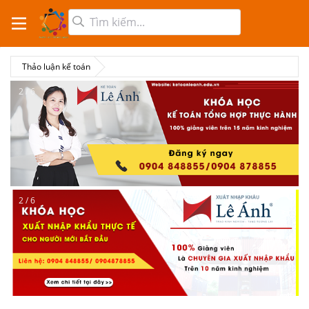
Thảo luận kế toán
2 / 6
2 / 6