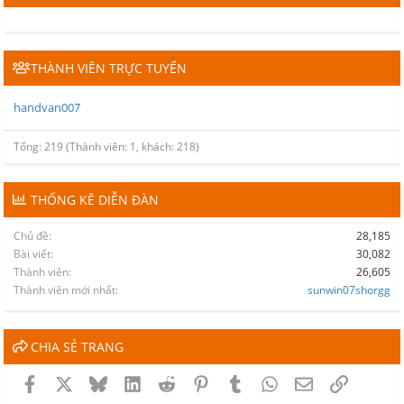
THÀNH VIÊN TRỰC TUYẾN
handvan007
Tổng: 219 (Thành viên: 1, khách: 218)
THỐNG KÊ DIỄN ĐÀN
Chủ đề
28,185
Bài viết
30,082
Thành viên
26,605
Thành viên mới nhất
sunwin07shorgg
CHIA SẺ TRANG
Facebook
X
Bluesky
LinkedIn
Reddit
Pinterest
Tumblr
WhatsApp
Email
Link