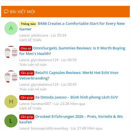
BÀI VIẾT MỚI
BK66 Creates a Comfortable Start for Every New
Thông báo
A
Gamer
Latest: adultscare
Lúc 05:34
CAFE KẾ TOÁN
OmniSurgeXL Gummies Reviews: Is It Worth Buying
Chia sẻ
for Men's Health?
Latest: glycobalance124
Lúc 00:50
Thảo luận kế toán
RetaFit Capsules Reviews: Werkt Het Echt Voor
Cần giúp
Vetverbranding?
Latest: glycobalance124
Lúc 00:45
Thảo luận kế toán
Xe Omoda Jaecoo – Định hình phong cách SUV
Cần giúp
H
Latest: handvan007
Lúc 23:28 Hôm qua
CAFE KẾ TOÁN
Orosteel Erfahrungen 2026 – Preis, Vorteile & Wo
Cần giúp
L
kaufen
Latest: lissevaproliftcreambuy
Lúc 21:48 Hôm qua