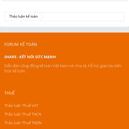
Thảo luận kế toán
FORUM KẾ TOÁN
SHARE - KẾT NỐI SỨC MẠNH
Diễn đàn cộng đồng kế toán Việt Nam nơi chia sẻ, hỗ trợ, giao lưu kiến
thức kế toán.
THUẾ
Thảo luận Thuế VAT
Thảo luận Thuế TNCN
Thảo luận Thuế TNDN