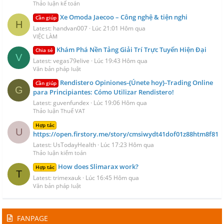
Thảo luận kế toán
Xe Omoda Jaecoo – Công nghệ & tiện nghi
Cần giúp
H
Latest: handvan007
Lúc 21:01 Hôm qua
VIỆC LÀM
Khám Phá Nền Tảng Giải Trí Trực Tuyến Hiện Đại
Chia sẻ
V
Latest: vegas79elive
Lúc 19:43 Hôm qua
Văn bản pháp luật
Rendistero Opiniones-{Únete hoy}-Trading Online
Cần giúp
G
para Principiantes: Cómo Utilizar Rendistero!
Latest: guvenfundex
Lúc 19:06 Hôm qua
Thảo luận Thuế VAT
Hợp tác
U
https://open.firstory.me/story/cmsiwydt41dof01z88htm8f81
Latest: UsTodayHealth
Lúc 17:23 Hôm qua
Thảo luận kiểm toán
How does Slimarax work?
Hợp tác
T
Latest: trimexauk
Lúc 16:45 Hôm qua
Văn bản pháp luật
FANPAGE