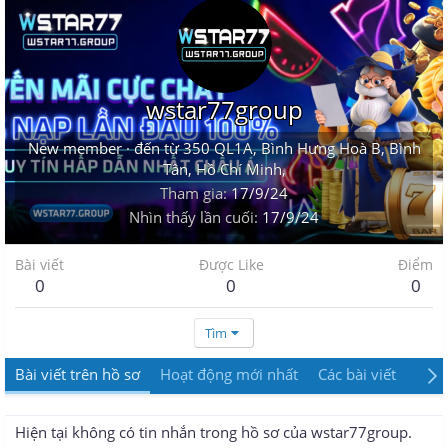
wstar77group
New member
·
đến từ
350 QL1A, Bình Hưng Hoà B, Bình
Tân, Hồ Chí Minh,
Tham gia
17/9/24
Nhìn thấy lần cuối
17/9/24
Bài viết
Được Like
Điểm
0
0
0
Tìm
Bài viết trên hồ sơ
Hoạt động mới nhất
Các bài viết
Giới
Hiện tại không có tin nhắn trong hồ sơ của wstar77group.