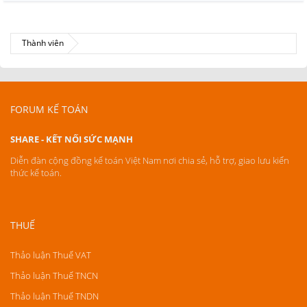
Thành viên
FORUM KẾ TOÁN
SHARE - KẾT NỐI SỨC MẠNH
Diễn đàn cộng đồng kế toán Việt Nam nơi chia sẻ, hỗ trợ, giao lưu kiến
thức kế toán.
THUẾ
Thảo luận Thuế VAT
Thảo luận Thuế TNCN
Thảo luận Thuế TNDN