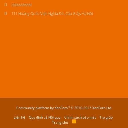
0909999999
111 Hoàng Quốc Việt, Nghĩa Đô, Cầu Giấy, Hà Nội
®
Community platform by XenForo
© 2010-2025 XenForo Ltd.
Liên hệ
Quy định và Nội quy
Chính sách bảo mật
Trợ giúp
Trang chủ