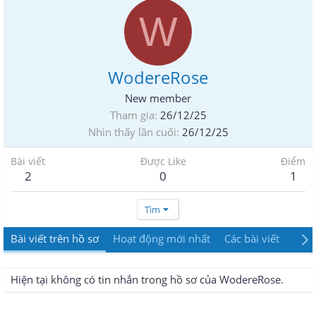
W
WodereRose
New member
Tham gia
26/12/25
Nhìn thấy lần cuối
26/12/25
Bài viết
Được Like
Điểm
2
0
1
Tìm
Bài viết trên hồ sơ
Hoạt động mới nhất
Các bài viết
Giới
Hiện tại không có tin nhắn trong hồ sơ của WodereRose.