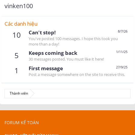
vinken100
Các danh hiệu
Can't stop!
8/7/26
10
You've posted 100 messages. I hope this took you
more than a day!
Keeps coming back
1/11/25
5
30 messages posted. You must like it here!
First message
27/9/25
1
Post a message somewhere on the site to receive this.
Thành viên
FORUM KẾ TOÁN