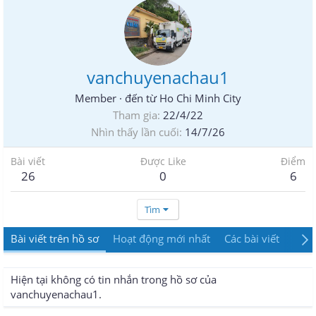
vanchuyenachau1
Member
·
đến từ
Ho Chi Minh City
Tham gia
22/4/22
Nhìn thấy lần cuối
14/7/26
Bài viết
Được Like
Điểm
26
0
6
Tìm
Bài viết trên hồ sơ
Hoạt động mới nhất
Các bài viết
Giới
Hiện tại không có tin nhắn trong hồ sơ của
vanchuyenachau1.