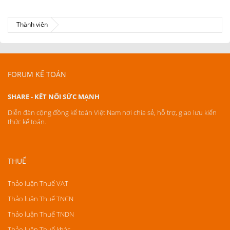
Thành viên
FORUM KẾ TOÁN
SHARE - KẾT NỐI SỨC MẠNH
Diễn đàn cộng đồng kế toán Việt Nam nơi chia sẻ, hỗ trợ, giao lưu kiến
thức kế toán.
THUẾ
Thảo luận Thuế VAT
Thảo luận Thuế TNCN
Thảo luận Thuế TNDN
Thảo luận Thuế khác