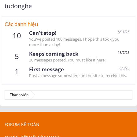
tudonghe
Các danh hiệu
Can't stop!
3/11/25
10
You've posted 100 messages. I hope this took you
more than a day!
Keeps coming back
18/7/25
5
30 messages posted. You must like it here!
First message
6/3/25
1
Post a message somewhere on the site to receive this.
Thành viên
FORUM KẾ TOÁN