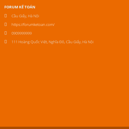
FORUM KẾ TOÁN
Cầu Giấy, Hà Nội
https://forumketoan.com/
0909999999
111 Hoàng Quốc Việt, Nghĩa Đô, Cầu Giấy, Hà Nội