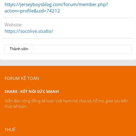
https://jerseyboysblog.com/forum/member.php?
action=profile&uid=74212
Website
https://socolive.studio/
Thành viên
FORUM KẾ TOÁN
SHARE - KẾT NỐI SỨC MẠNH
Diễn đàn cộng đồng kế toán Việt Nam nơi chia sẻ, hỗ trợ, giao lưu kiến
thức kế toán.
THUẾ