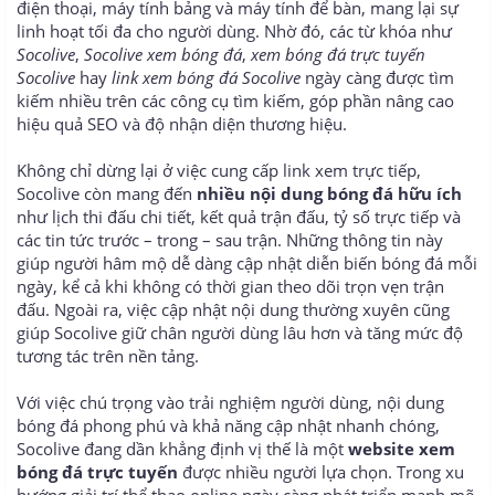
điện thoại, máy tính bảng và máy tính để bàn, mang lại sự
linh hoạt tối đa cho người dùng. Nhờ đó, các từ khóa như
Socolive
,
Socolive xem bóng đá
,
xem bóng đá trực tuyến
Socolive
hay
link xem bóng đá Socolive
ngày càng được tìm
kiếm nhiều trên các công cụ tìm kiếm, góp phần nâng cao
hiệu quả SEO và độ nhận diện thương hiệu.
Không chỉ dừng lại ở việc cung cấp link xem trực tiếp,
Socolive còn mang đến
nhiều nội dung bóng đá hữu ích
như lịch thi đấu chi tiết, kết quả trận đấu, tỷ số trực tiếp và
các tin tức trước – trong – sau trận. Những thông tin này
giúp người hâm mộ dễ dàng cập nhật diễn biến bóng đá mỗi
ngày, kể cả khi không có thời gian theo dõi trọn vẹn trận
đấu. Ngoài ra, việc cập nhật nội dung thường xuyên cũng
giúp Socolive giữ chân người dùng lâu hơn và tăng mức độ
tương tác trên nền tảng.
Với việc chú trọng vào trải nghiệm người dùng, nội dung
bóng đá phong phú và khả năng cập nhật nhanh chóng,
Socolive đang dần khẳng định vị thế là một
website xem
bóng đá trực tuyến
được nhiều người lựa chọn. Trong xu
hướng giải trí thể thao online ngày càng phát triển mạnh mẽ,