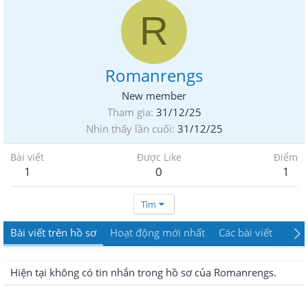
R
Romanrengs
New member
Tham gia
31/12/25
Nhìn thấy lần cuối
31/12/25
Bài viết
Được Like
Điểm
1
0
1
Tìm
Bài viết trên hồ sơ
Hoạt động mới nhất
Các bài viết
Giới
Hiện tại không có tin nhắn trong hồ sơ của Romanrengs.