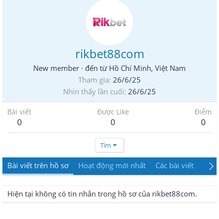
rikbet88com
New member
·
đến từ
Hồ Chí Minh, Việt Nam
Tham gia
26/6/25
Nhìn thấy lần cuối
26/6/25
Bài viết
Được Like
Điểm
0
0
0
Tìm
Bài viết trên hồ sơ
Hoạt động mới nhất
Các bài viết
Giới
Hiện tại không có tin nhắn trong hồ sơ của rikbet88com.