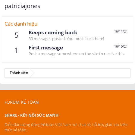
patriciajones
Các danh hiệu
Keeps coming back
16/11/24
5
30 messages posted. You must like it here!
First message
16/10/24
1
Post a message somewhere on the site to receive this.
Thành viên
FORUM KẾ TOÁN
SHARE - KẾT NỐI SỨC MẠNH
Diễn đàn cộng đồng kế toán Việt Nam nơi chia sẻ, hỗ trợ, giao lưu kiến
thức kế toán.