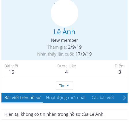
Lê Ánh
New member
Tham gia
3/9/19
Nhìn thấy lần cuối
17/9/19
Bài viết
Được Like
Điểm
15
4
3
Tìm
Bài viết trên hồ sơ
Hoạt động mới nhất
Các bài viết
Giới
Hiện tại không có tin nhắn trong hồ sơ của Lê Ánh.