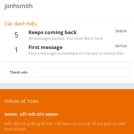
jonhsmith
Các danh hiệu
Keeps coming back
30/8/24
5
30 messages posted. You must like it here!
First message
30/7/24
1
Post a message somewhere on the site to receive this.
Thành viên
FORUM KẾ TOÁN
SHARE - KẾT NỐI SỨC MẠNH
Diễn đàn cộng đồng kế toán Việt Nam nơi chia sẻ, hỗ trợ, giao lưu kiến
thức kế toán.