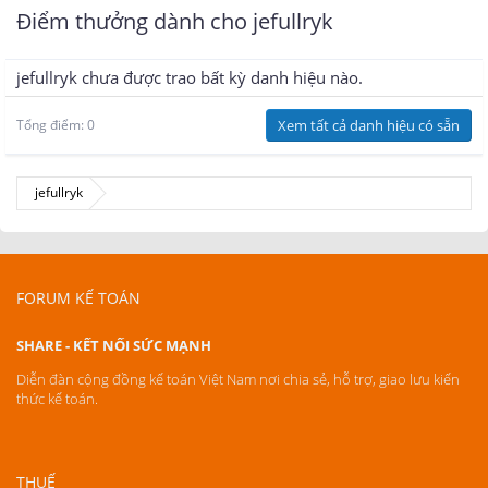
Điểm thưởng dành cho jefullryk
jefullryk chưa được trao bất kỳ danh hiệu nào.
Tổng điểm: 0
Xem tất cả danh hiệu có sẵn
jefullryk
FORUM KẾ TOÁN
SHARE - KẾT NỐI SỨC MẠNH
Diễn đàn cộng đồng kế toán Việt Nam nơi chia sẻ, hỗ trợ, giao lưu kiến
thức kế toán.
THUẾ