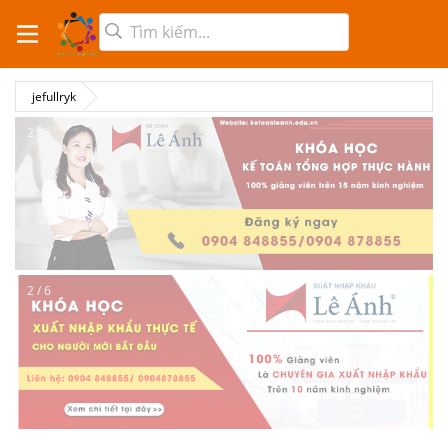
jefullryk
2 / 6
2 / 6