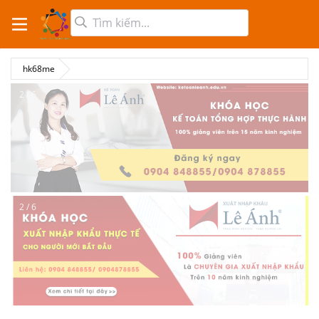
hk68me
2 / 6
2 / 6