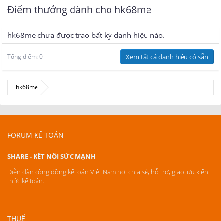
Điểm thưởng dành cho hk68me
hk68me chưa được trao bất kỳ danh hiệu nào.
Tổng điểm: 0
Xem tất cả danh hiệu có sẵn
hk68me
FORUM KẾ TOÁN
SHARE - KẾT NỐI SỨC MẠNH
Diễn đàn cộng đồng kế toán Việt Nam nơi chia sẻ, hỗ trợ, giao lưu kiến
thức kế toán.
THUẾ