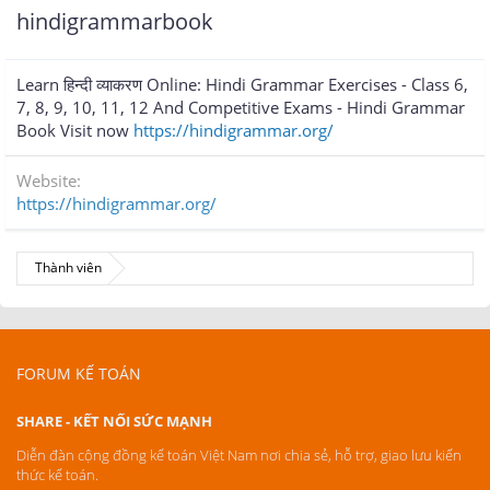
hindigrammarbook
Learn हिन्दी व्याकरण Online: Hindi Grammar Exercises - Class 6,
7, 8, 9, 10, 11, 12 And Competitive Exams - Hindi Grammar
Book Visit now
https://hindigrammar.org/
Website
https://hindigrammar.org/
Thành viên
FORUM KẾ TOÁN
SHARE - KẾT NỐI SỨC MẠNH
Diễn đàn cộng đồng kế toán Việt Nam nơi chia sẻ, hỗ trợ, giao lưu kiến
thức kế toán.