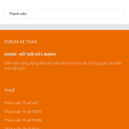
Thành viên
FORUM KẾ TOÁN
SHARE - KẾT NỐI SỨC MẠNH
Diễn đàn cộng đồng kế toán Việt Nam nơi chia sẻ, hỗ trợ, giao lưu kiến
thức kế toán.
THUẾ
Thảo luận Thuế VAT
Thảo luận Thuế TNCN
Thảo luận Thuế TNDN
Thảo luận Thuế khác