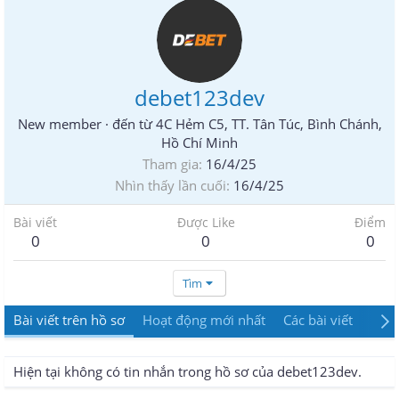
debet123dev
New member
·
đến từ
4C Hẻm C5, TT. Tân Túc, Bình Chánh,
Hồ Chí Minh
Tham gia
16/4/25
Nhìn thấy lần cuối
16/4/25
Bài viết
Được Like
Điểm
0
0
0
Tìm
Bài viết trên hồ sơ
Hoạt động mới nhất
Các bài viết
Giới
Hiện tại không có tin nhắn trong hồ sơ của debet123dev.