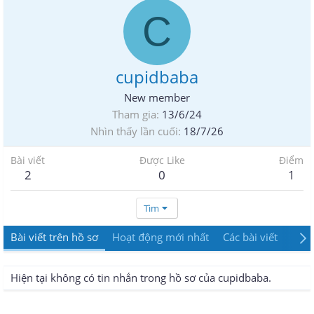
C
cupidbaba
New member
Tham gia
13/6/24
Nhìn thấy lần cuối
18/7/26
Bài viết
Được Like
Điểm
2
0
1
Tìm
Bài viết trên hồ sơ
Hoạt động mới nhất
Các bài viết
Giới
Hiện tại không có tin nhắn trong hồ sơ của cupidbaba.