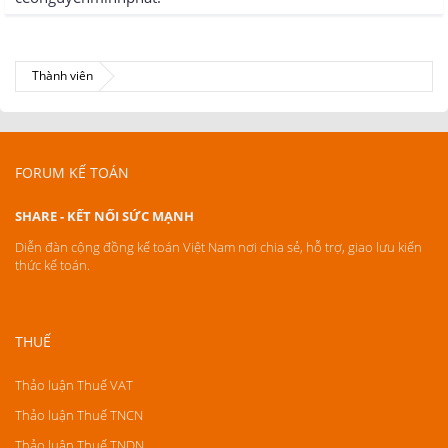
Thành viên
FORUM KẾ TOÁN
SHARE - KẾT NỐI SỨC MẠNH
Diễn đàn cộng đồng kế toán Việt Nam nơi chia sẻ, hỗ trợ, giao lưu kiến
thức kế toán.
THUẾ
Thảo luận Thuế VAT
Thảo luận Thuế TNCN
Thảo luận Thuế TNDN