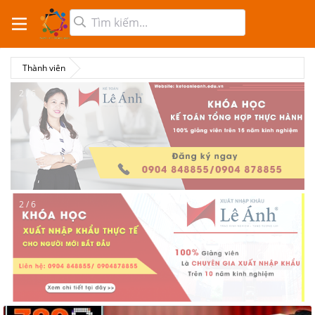
Thành viên
2 / 6
2 / 6