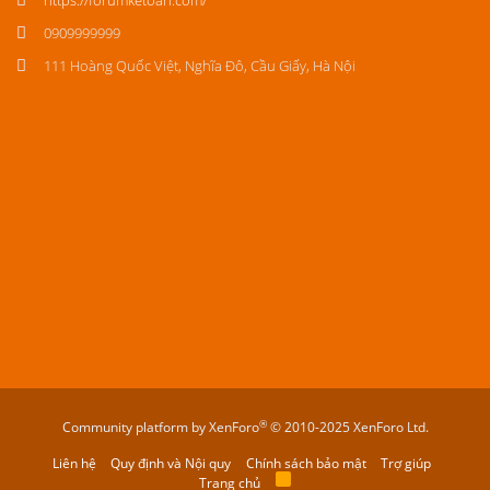
https://forumketoan.com/
0909999999
111 Hoàng Quốc Việt, Nghĩa Đô, Cầu Giấy, Hà Nội
®
Community platform by XenForo
© 2010-2025 XenForo Ltd.
Liên hệ
Quy định và Nội quy
Chính sách bảo mật
Trợ giúp
Trang chủ