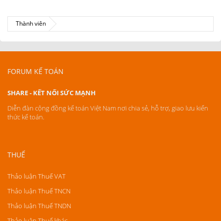
Thành viên
FORUM KẾ TOÁN
SHARE - KẾT NỐI SỨC MẠNH
Diễn đàn cộng đồng kế toán Việt Nam nơi chia sẻ, hỗ trợ, giao lưu kiến
thức kế toán.
THUẾ
Thảo luận Thuế VAT
Thảo luận Thuế TNCN
Thảo luận Thuế TNDN
Thảo luận Thuế khác