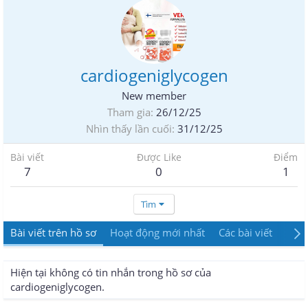
cardiogeniglycogen
New member
Tham gia
26/12/25
Nhìn thấy lần cuối
31/12/25
Bài viết
Được Like
Điểm
7
0
1
Tìm
Bài viết trên hồ sơ
Hoạt động mới nhất
Các bài viết
Giới
Hiện tại không có tin nhắn trong hồ sơ của
cardiogeniglycogen.