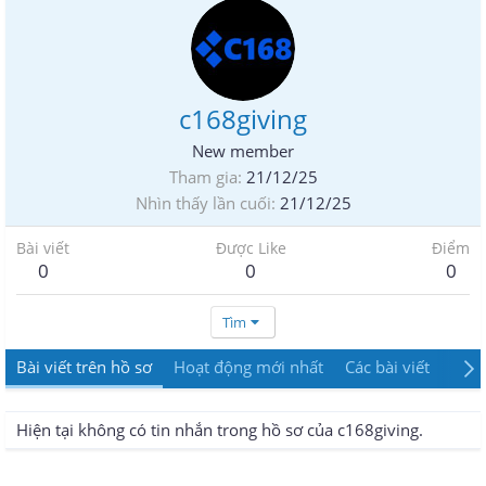
c168giving
New member
Tham gia
21/12/25
Nhìn thấy lần cuối
21/12/25
Bài viết
Được Like
Điểm
0
0
0
Tìm
Bài viết trên hồ sơ
Hoạt động mới nhất
Các bài viết
Giới
Hiện tại không có tin nhắn trong hồ sơ của c168giving.