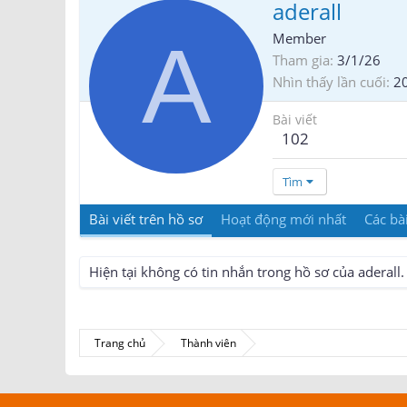
aderall
A
Member
Tham gia
3/1/26
Nhìn thấy lần cuối
2
Bài viết
102
Tìm
Bài viết trên hồ sơ
Hoạt động mới nhất
Các bài
Hiện tại không có tin nhắn trong hồ sơ của aderall.
Trang chủ
Thành viên