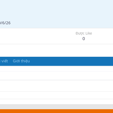
0/6/26
Được Like
0
 viết
Giới thiệu