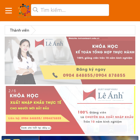
Thành viên
2 / 6
2 / 6