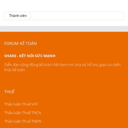
Thành viên
FORUM KẾ TOÁN
SHARE - KẾT NỐI SỨC MẠNH
Diễn đàn cộng đồng kế toán Việt Nam nơi chia sẻ, hỗ trợ, giao lưu kiến
thức kế toán.
THUẾ
Thảo luận Thuế VAT
Thảo luận Thuế TNCN
Thảo luận Thuế TNDN