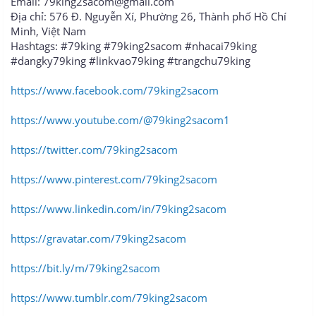
Email: 79king2sacom@gmail.com
Địa chỉ: 576 Đ. Nguyễn Xí, Phường 26, Thành phố Hồ Chí
Minh, Việt Nam
Hashtags: #79king #79king2sacom #nhacai79king
#dangky79king #linkvao79king #trangchu79king
https://www.facebook.com/79king2sacom
https://www.youtube.com/@79king2sacom1
https://twitter.com/79king2sacom
https://www.pinterest.com/79king2sacom
https://www.linkedin.com/in/79king2sacom
https://gravatar.com/79king2sacom
https://bit.ly/m/79king2sacom
https://www.tumblr.com/79king2sacom