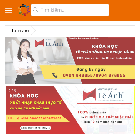
Thành viên
2 / 6
2 / 6