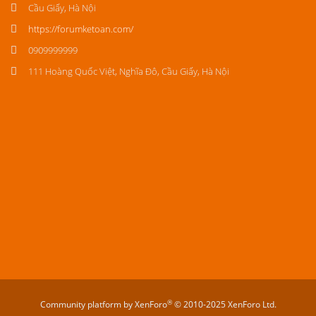
Cầu Giấy, Hà Nội
https://forumketoan.com/
0909999999
111 Hoàng Quốc Việt, Nghĩa Đô, Cầu Giấy, Hà Nội
®
Community platform by XenForo
© 2010-2025 XenForo Ltd.