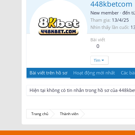
448kbetcom
New member
·
đến t
Tham gia
13/4/25
Nhìn thấy lần cuối
1
Bài viết
0
Tìm
Bài viết trên hồ sơ
Hoạt động mới nhất
Các bài
Hiện tại không có tin nhắn trong hồ sơ của 448kb
Trang chủ
Thành viên