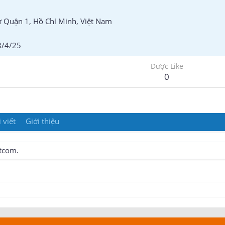
ừ
Quận 1, Hồ Chí Minh, Việt Nam
3/4/25
Được Like
0
 viết
Giới thiệu
etcom.