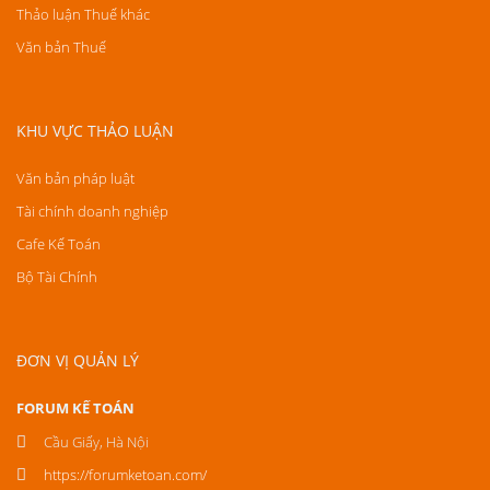
Thảo luận Thuế khác
Văn bản Thuế
KHU VỰC THẢO LUẬN
Văn bản pháp luật
Tài chính doanh nghiệp
Cafe Kế Toán
Bộ Tài Chính
ĐƠN VỊ QUẢN LÝ
FORUM KẾ TOÁN
Cầu Giấy, Hà Nội
https://forumketoan.com/