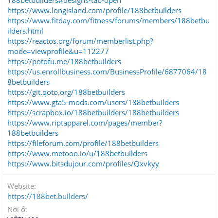
https://www.longisland.com/profile/188betbuilders
https://www.fitday.com/fitness/forums/members/188betbu
ilders.html
https://reactos.org/forum/memberlist.php?
mode=viewprofile&u=112277
https://potofu.me/188betbuilders
https://us.enrollbusiness.com/BusinessProfile/6877064/18
8betbuilders
https://git.qoto.org/188betbuilders
https://www.gta5-mods.com/users/188betbuilders
https://scrapbox.io/188betbuilders/188betbuilders
https://www.riptapparel.com/pages/member?
188betbuilders
https://fileforum.com/profile/188betbuilders
https://www.metooo.io/u/188betbuilders
https://www.bitsdujour.com/profiles/Qxvkyy
Website
https://188bet.builders/
Nơi ở