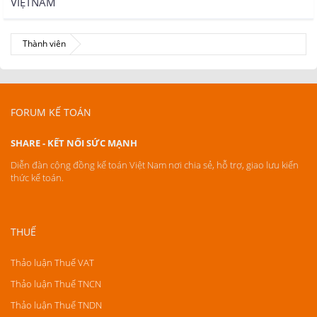
VIỆTNAM
Thành viên
FORUM KẾ TOÁN
SHARE - KẾT NỐI SỨC MẠNH
Diễn đàn cộng đồng kế toán Việt Nam nơi chia sẻ, hỗ trợ, giao lưu kiến
thức kế toán.
THUẾ
Thảo luận Thuế VAT
Thảo luận Thuế TNCN
Thảo luận Thuế TNDN